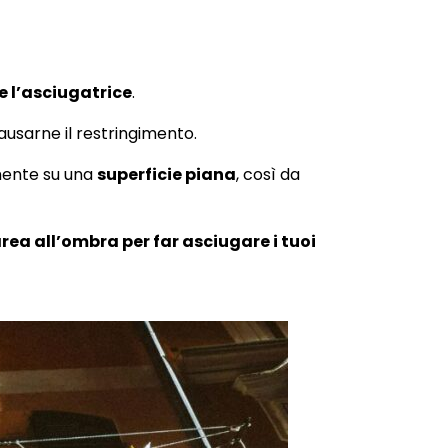
e l’asciugatrice
.
usarne il restringimento.
lmente su una
superficie piana
, così da
rea all’ombra per far asciugare i tuoi