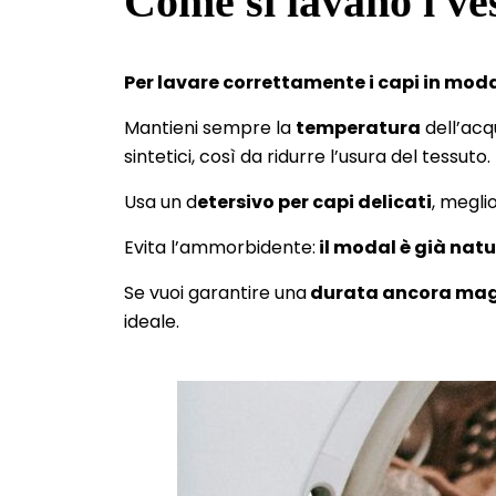
Come si lavano i ve
Per lavare correttamente i capi in mod
Mantieni sempre la
temperatura
dell’acq
sintetici, così da ridurre l’usura del tessuto.
Usa un d
etersivo per capi delicati
, megli
Evita l’ammorbidente:
il modal è già nat
Se vuoi garantire una
durata ancora mag
ideale.