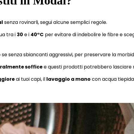
stiti in Modal?
al
senza rovinarli, segui alcune semplici regole.
ua tra i
30
e i
40°C
per evitare di indebolire le fibre e sceg
o se senza sbiancanti aggressivi, per preservare la morbidez
uralmente soffice
e questi prodotti potrebbero lasciare r
giore
ai tuoi capi, il
lavaggio a mano
con acqua tiepida 