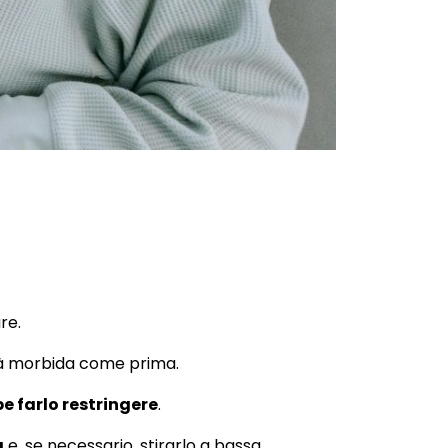
re.
erà morbida come prima.
e farlo restringere
.
a
e, se necessario, stirarlo a bassa