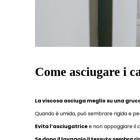
Come asciugare i ca
La viscosa asciuga meglio su una gruc
Quando è umida, può sembrare rigida e per
Evita l’asciugatrice
e non appoggiare il c
Se dopo il lavaggio il tessuto sembra ri