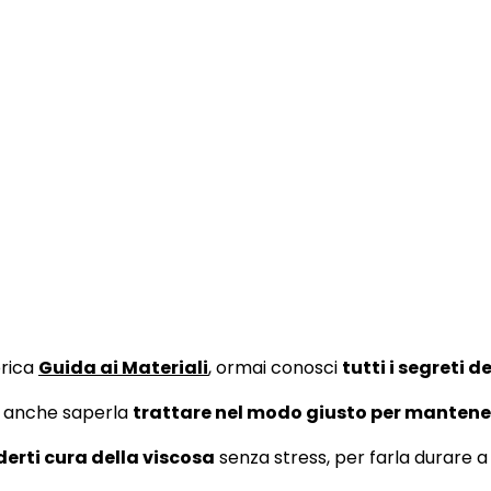
brica
Guida ai Materiali
, ormai conosci
tutti i segreti d
a anche saperla
trattare nel modo giusto per mantene
erti cura della viscosa
senza stress, per farla durare 