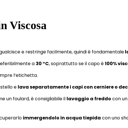
in Viscosa
gualcisce e restringe facilmente, quindi è fondamentale
l
referibilmente a
30 °C
, soprattutto se il capo è
100% vis
empre l’etichetta.
estello e
lava separatamente i capi con cerniere o dec
me un foulard, è consigliabile il
lavaggio a freddo
con un 
ecuperarlo
immergendolo in acqua tiepida
con uno sh