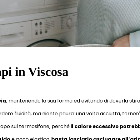
pi in Viscosa
cia
, mantenendo la sua forma ed evitando di doverla stira
dere fluidità, ma niente paura: una volta asciutta, torn
apo sul termosifone, perché i
l calore eccessivo potrebb
gido
e poco elastico,
basta lasciarlo asciugare all’ari