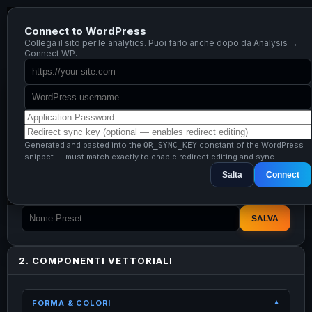
Enterprise
QR Builder v19
Connect to WordPress
Analysis
Collega il sito per le analytics. Puoi farlo anche dopo da Analysis →
Connect WP.
1. DATI & TEMPLATE
TIPO PAYLOAD
Generated and pasted into the
constant of the WordPress
QR_SYNC_KEY
snippet — must match exactly to enable redirect editing and sync.
Salta
Connect
SALVATAGGIO DESIGN
SALVA
2. COMPONENTI VETTORIALI
FORMA & COLORI
▼