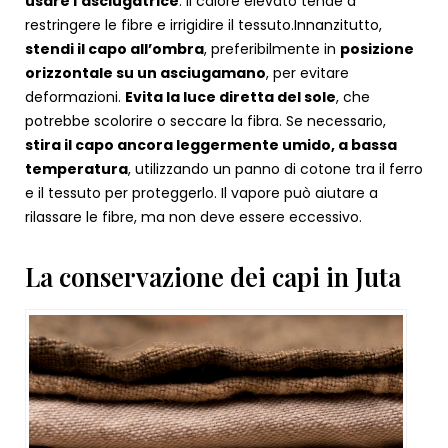
usare l’asciugatrice
: il calore elevato tende a
restringere le fibre e irrigidire il tessuto.
Innanzitutto,
stendi il capo all’ombra
, preferibilmente in
posizione
orizzontale su un asciugamano
, per evitare
deformazioni.
Evita la luce diretta del sole
, che
potrebbe scolorire o seccare la fibra. Se necessario,
stira il capo ancora leggermente umido, a bassa
temperatura
, utilizzando un panno di cotone tra il ferro
e il tessuto per proteggerlo. Il vapore può aiutare a
rilassare le fibre, ma non deve essere eccessivo.
La conservazione dei capi in Juta