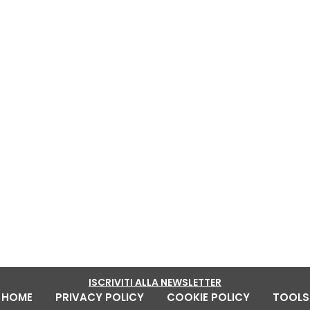
19
NOV
Guida alla Lana di Alpaca: tutto quello
che devi sapere
ISCRIVITI ALLA NEWSLETTER
HOME
PRIVACY POLICY
COOKIE POLICY
TOOLS