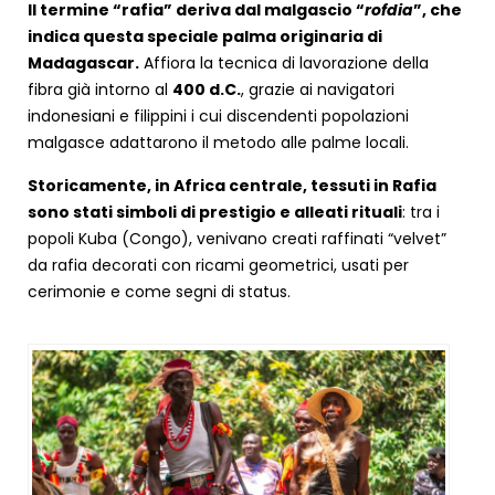
Il termine “rafia” deriva dal malgascio “
rofdia
”, che
indica questa speciale palma originaria di
Madagascar.
Affiora la tecnica di lavorazione della
fibra già intorno al
400 d.C.
, grazie ai navigatori
indonesiani e filippini i cui discendenti popolazioni
malgasce adattarono il metodo alle palme locali.
Storicamente, in Africa centrale, tessuti in Rafia
sono stati simboli di prestigio e alleati rituali
: tra i
popoli Kuba (Congo), venivano creati raffinati “velvet”
da rafia decorati con ricami geometrici, usati per
cerimonie e come segni di status.