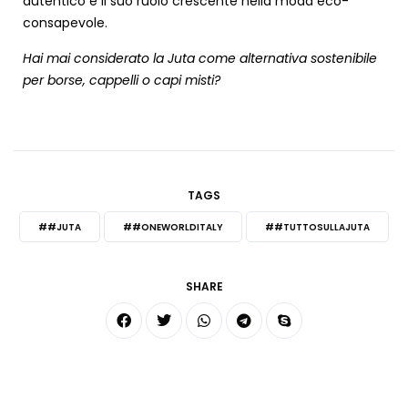
autentico e il suo ruolo crescente nella moda eco-
consapevole.
Hai mai considerato la Juta come alternativa sostenibile
per borse, cappelli o capi misti?
TAGS
##JUTA
##ONEWORLDITALY
##TUTTOSULLAJUTA
SHARE